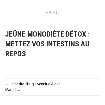
Créations graphique et illustrations
MENU
JEÛNE MONODIÈTE DÉTOX :
METTEZ VOS INTESTINS AU
REPOS
La petite fille qui venait d’Alger
NAVIGATION
Marcel
DE