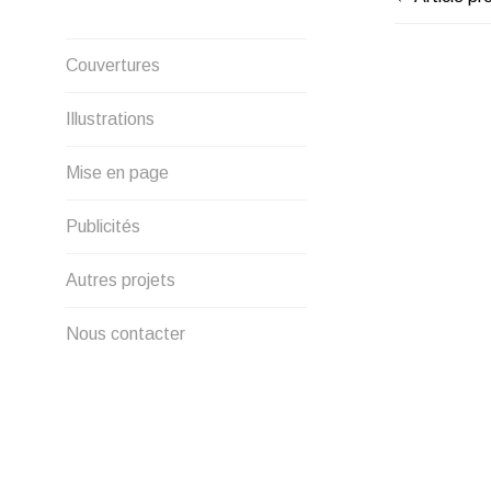
NAVIG
Créations graphique et
DE
Couvertures
illustrations
L’ARTI
Illustrations
Mise en page
Publicités
Autres projets
Nous contacter