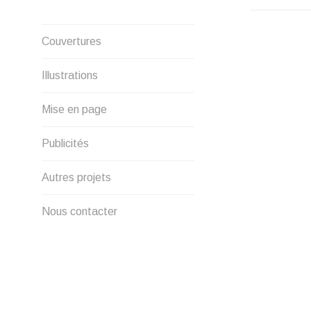
NAVIG
DE
Créations graphique et
Couvertures
illustrations
L’ARTI
Illustrations
Mise en page
Publicités
Autres projets
Nous contacter