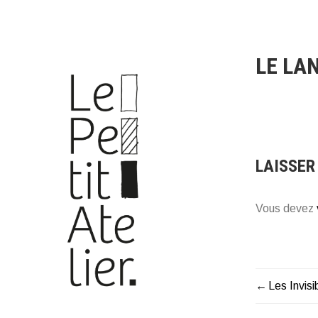
Aller
au
contenu
LE LA
LAISSER
Vous devez
Les Invisi
NAVIG